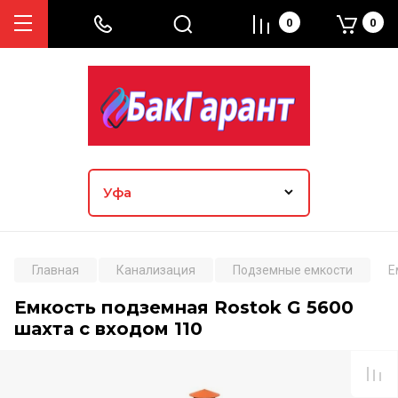
0
0
Главная
Канализация
Подземные емкости
Е
Емкость подземная Rostok G 5600
шахта с входом 110